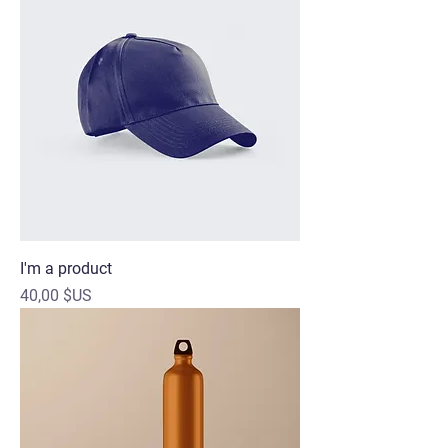
I'm a product
Prix
40,00 $US