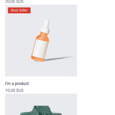
Prix
20,00 $US
Best Seller
I'm a product
Prix
10,00 $US