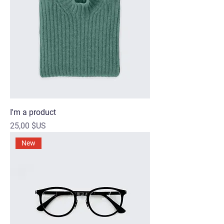
I'm a product
Prix
25,00 $US
New